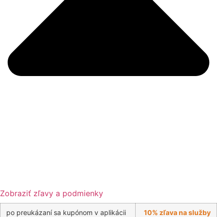
Zobraziť zľavy a podmienky
po preukázaní sa kupónom v aplikácii
10% zľava na služby