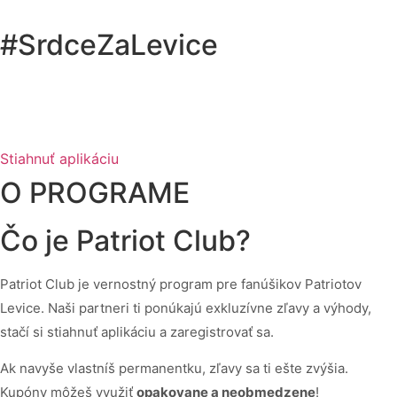
#SrdceZaLevice
Staň sa súčasťou komunity Patriotov a získaj exkluzívne zľavy u
našich partnerov. Stačí aplikácia, pričom permanentka ti zľavy
ešte zvýši!
Stiahnuť aplikáciu
O PROGRAME
Čo je Patriot Club?
Patriot Club je vernostný program pre fanúšikov Patriotov
Levice. Naši partneri ti ponúkajú exkluzívne zľavy a výhody,
stačí si stiahnuť aplikáciu a zaregistrovať sa.
Ak navyše vlastníš permanentku, zľavy sa ti ešte zvýšia.
Kupóny môžeš využiť
opakovane a neobmedzene
!