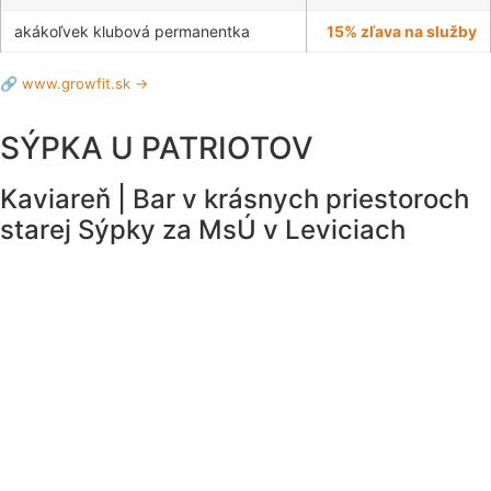
akákoľvek klubová permanentka
15% zľava na služby
🔗 www.growfit.sk →
SÝPKA U PATRIOTOV
Kaviareň | Bar v krásnych priestoroch
starej Sýpky za MsÚ v Leviciach