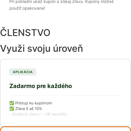
Pri pokladni ukáž kupón a získaj zľavu. Kupóny môžeš
použiť opakovane!
ČLENSTVO
Využi svoju úroveň
APLIKÁCIA
Zadarmo pre každého
✅ Prístup ku kupónom
✅ Zľava 5 až 10%
- Zvýšená zľava / - VIP benefity