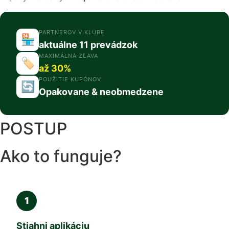
PARTNEROV V KLUBE
🏪
aktuálne 11 prevádzok
MAXIMÁLNA ZĽAVA
🏷️
až 30%
POUŽITIE KUPÓNOV
🔄
Opakovane & neobmedzene
POSTUP
Ako to funguje?
1
Stiahni aplikáciu